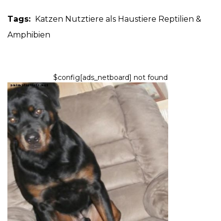
Tags:
Katzen
Nutztiere als Haustiere
Reptilien &
Amphibien
$config[ads_netboard] not found
HUNDE
Was ist
Hundedominanztheorie?