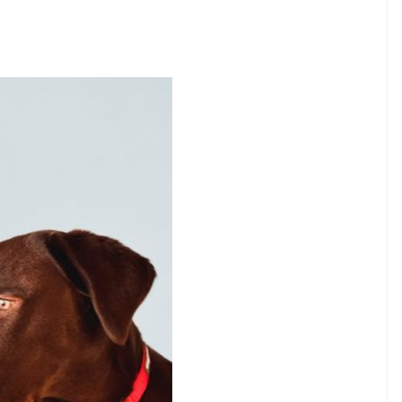
HUNDE
Hunde mit
geschwollenen
Ohrenklappen:
e
Symptome und
Behandlung
5,2026