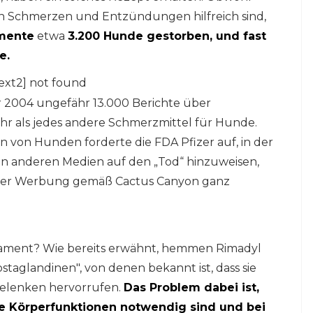
 Schmerzen und Entzündungen hilfreich sind,
amente
etwa
3.200 Hunde gestorben, und fast
e.
ext2] not found
r 2004 ungefähr 13.000 Berichte über
r als jedes andere Schmerzmittel für Hunde.
 von Hunden forderte die FDA Pfizer auf, in der
 anderen Medien auf den „Tod“ hinzuweisen,
dieser Werbung gemäß Cactus Canyon ganz
ikament? Wie bereits erwähnt, hemmen Rimadyl
taglandinen", von denen bekannt ist, dass sie
Gelenken hervorrufen.
Das Problem dabei ist,
e Körperfunktionen notwendig sind und bei