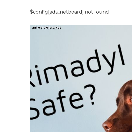
$config[ads_netboard] not found
HUNDE
Der westdeutsch
Schäferhund
5,2026