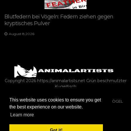
Blutfedern bei Vögeln: Federn ziehen gegen
kryptisches Pulver
August 8,2026
Copyright 2026 https://animalartists.net
Grün beschmutzter
Kugelfisch
This website uses cookies to ensure you get
REPTILIEN & AMPHIBIEN
ASK-A-VET
TIERWELT
VÖGEL
the best experience on our website.
KATZEN
NAGETIERE
PFERDE
Learn more
FARM-ANIMALS-AS-PETS
Got it!