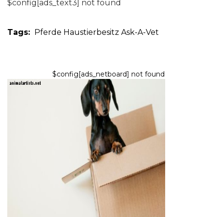
$config[ads_text3] not found
Tags:
Pferde
Haustierbesitz
Ask-A-Vet
$config[ads_netboard] not found
HAUSTIERBESITZ
Chewy.com Review: Bestellung
von Hunde- und Katzenfutter
von Chewy