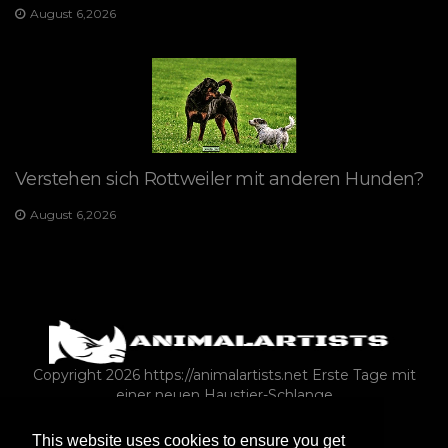
August 6,2026
Verstehen sich Rottweiler mit anderen Hunden?
August 6,2026
Copyright 2026 https://animalartists.net
Erste Tage mit
einer neuen Haustier-Schlange
This website uses cookies to ensure you get
NUTZTIERE ALS HAUSTIERE
HAUSTIERBESITZ