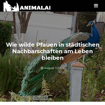
Men
Wie wilde Pfauen in städtischen
Nachbarschaften am Leben
bleiben
August 7,2026