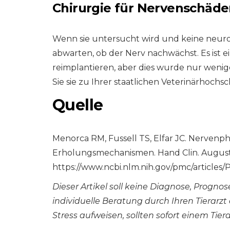
Chirurgie für Nervenschäd
Wenn sie untersucht wird und keine neur
abwarten, ob der Nerv nachwächst. Es ist e
reimplantieren, aber dies wurde nur weni
Sie sie zu Ihrer staatlichen Veterinärhochs
Quelle
Menorca RM, Fussell TS, Elfar JC. Nervenph
Erholungsmechanismen. Hand Clin. August 2
https://www.ncbi.nlm.nih.gov/pmc/article
Dieser Artikel soll keine Diagnose, Progn
individuelle Beratung durch Ihren Tierarz
Stress aufweisen, sollten sofort einem Tier