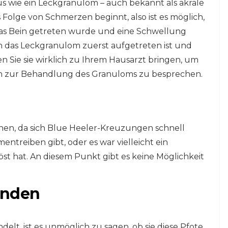
us wie ein Leckgranulom – auch bekannt als akrale
 Folge von Schmerzen beginnt, also ist es möglich,
das Bein getreten wurde und eine Schwellung
das Leckgranulom zuerst aufgetreten ist und
ten Sie sie wirklich zu Ihrem Hausarzt bringen, um
ven zur Behandlung des Granuloms zu besprechen.
nnen, da sich Blue Heeler-Kreuzungen schnell
ntreiben gibt, oder es war vielleicht ein
st hat. An diesem Punkt gibt es keine Möglichkeit
unden
lt, ist es unmöglich zu sagen, ob sie diese Pfote