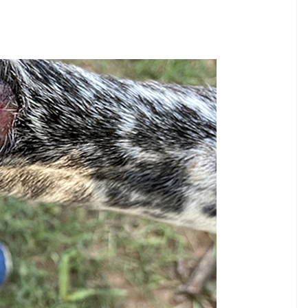
HUNDE
Hundetrainingstools:
ivitäten
Das
Martingalhalsband
7,2026