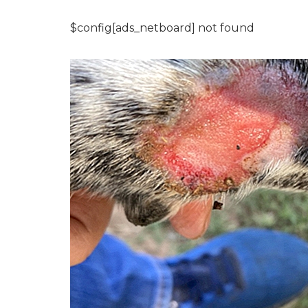
$config[ads_netboard] not found
REPTILIEN & AMPHIBIEN
8
Anreicherungsakt
für Bartagamen
7,2026