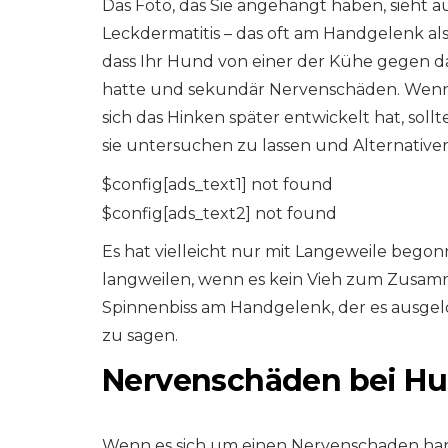
Das Foto, das Sie angehängt haben, sieht a
Leckdermatitis – das oft am Handgelenk als
dass Ihr Hund von einer der Kühe gegen 
hatte und sekundär Nervenschäden. Wenn 
sich das Hinken später entwickelt hat, soll
sie untersuchen zu lassen und Alternati
$config[ads_text1] not found
$config[ads_text2] not found
Es hat vielleicht nur mit Langeweile bego
langweilen, wenn es kein Vieh zum Zusamme
Spinnenbiss am Handgelenk, der es ausgelö
zu sagen.
Nervenschäden bei H
Wenn es sich um einen Nervenschaden hande