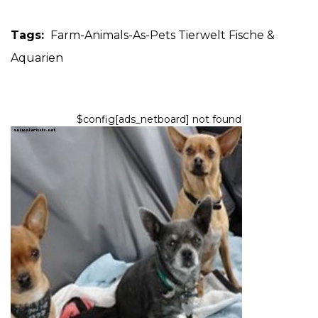
Tags:
Farm-Animals-As-Pets
Tierwelt
Fische &
Aquarien
$config[ads_netboard] not found
HUNDE
Persönliche Tipps für Reisen
mit Chihuahua