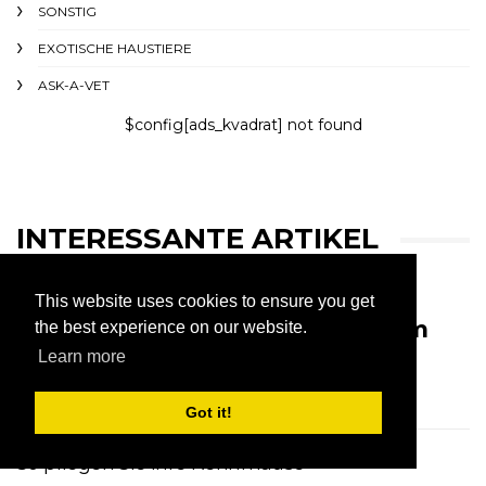
SONSTIG
EXOTISCHE HAUSTIERE
ASK-A-VET
$config[ads_kvadrat] not found
INTERESSANTE ARTIKEL
This website uses cookies to ensure you get
Hunde mit schwarzer Färbung im
the best experience on our website.
Maul
Learn more
August 8,2026
Got it!
So pflegen Sie Ihre Rennmäuse