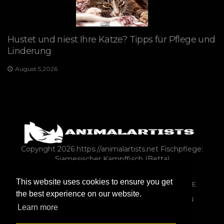
Hustet und niest Ihre Katze? Tipps für Pflege und
Linderung
August 5,2026
Copyright 2026 https://animalartists.net
Fischpflege:
Siamesischer Kampffisch (Betta)
This website uses cookies to ensure you get
FARM-ANIMALS-AS-PETS
EXOTISCHE HAUSTIERE
the best experience on our website.
PFERDE
KANINCHEN
REPTILIEN & AMPHIBIEN
Learn more
ASK-A-VET
SONSTIG
FISCHE & AQUARIEN