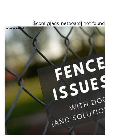
$config[ads_netboard] not found
HUNDE
Zaun-Ideen für Hundebesitzer
5,2026