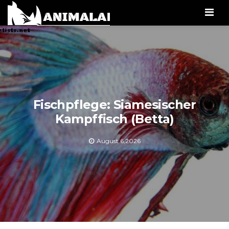
Men
Fischpflege: Siamesischer
Kampffisch (Betta)
August 6,2026