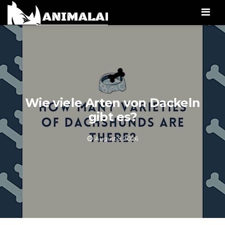
Men
Wie viele Arten von Dackeln
gibt es?
August 9,2026