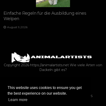
Einfache Regeln für die Ausbildung eines
Welpen
August 9,2026
Copyright 2026 https://animalartists.net
Wie viele Arten von
Dackeln gibt es?
EXOTISCHE HAUSTIERE
PFERDE
This website uses cookies to ensure you get
NUTZTIERE ALS HAUSTIERE
HUNDE
the best experience on our website.
REPTILIEN & AMPHIBIEN
FARM-ANIMALS-AS-PETS
Learn more
ASK-A-VET
NAGETIERE