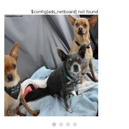
$config[ads_netboard] not found
HUNDE
Persönliche Tipps für Reisen
mit Chihuahua
9,2026