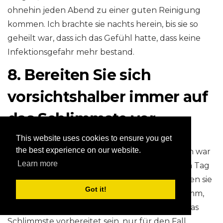
ohnehin jeden Abend zu einer guten Reinigung
kommen. Ich brachte sie nachts herein, bis sie so
geheilt war, dass ich das Gefühl hatte, dass keine
Infektionsgefahr mehr bestand.
8. Bereiten Sie sich
vorsichtshalber immer auf
das Schlimmste vor
This website uses cookies to ensure you get
the best experience on our website.
Meine Henne war ziemlich schwer verletzt. Ich war
Learn more
mir so sicher, dass sie jeden Moment am ersten Tag
sterben würde. Entweder das, oder wir mussten sie
Got it!
runterlegen. Zum Glück war es nicht so schlimm,
wie ich gedacht hatte! Sie sollten jedoch auf das
Schlimmste vorbereitet sein, nur für den Fall.