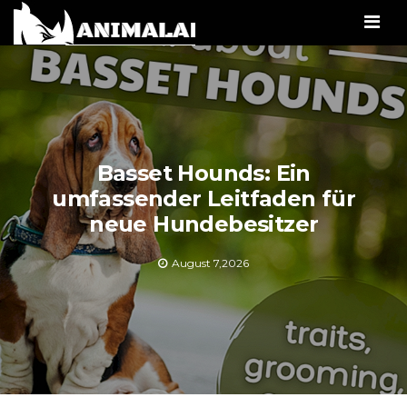
Men
Basset Hounds: Ein
umfassender Leitfaden für
neue Hundebesitzer
August 7,2026