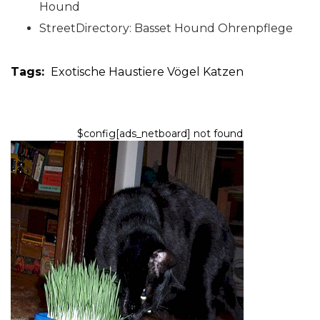
Hound
StreetDirectory: Basset Hound Ohrenpflege
Tags:
Exotische Haustiere
Vögel
Katzen
$config[ads_netboard] not found
KATZEN
Wie Sie Weizengras für Ihre
Katze anbauen