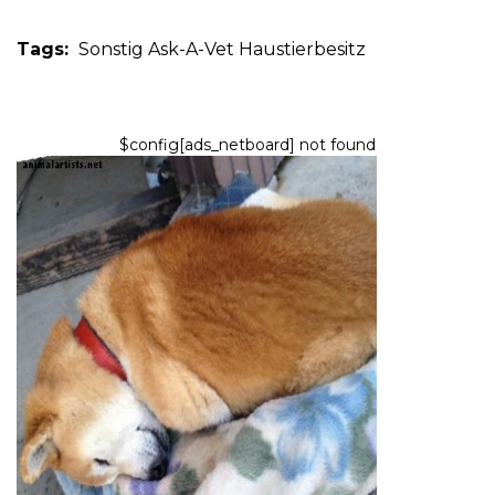
Tags:
Sonstig
Ask-A-Vet
Haustierbesitz
$config[ads_netboard] not found
HUNDE
Fünf Hunderassen, die nicht
bellen, viel
7,2026