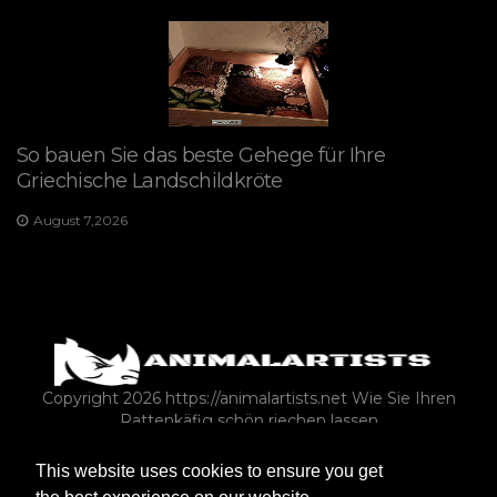
So bauen Sie das beste Gehege für Ihre
Griechische Landschildkröte
August 7,2026
Copyright 2026 https://animalartists.net
Wie Sie Ihren
Rattenkäfig schön riechen lassen
This website uses cookies to ensure you get
NAGETIERE
EXOTISCHE HAUSTIERE