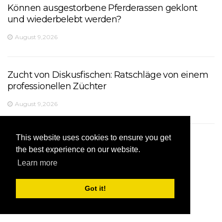
Können ausgestorbene Pferderassen geklont
und wiederbelebt werden?
August 9,2026
Zucht von Diskusfischen: Ratschläge von einem
professionellen Züchter
August 9,2026
This website uses cookies to ensure you get
So richten Sie eine Wurfkiste und Welpen
the best experience on our website.
erfolgreich ein
Learn more
August 9,2026
Got it!