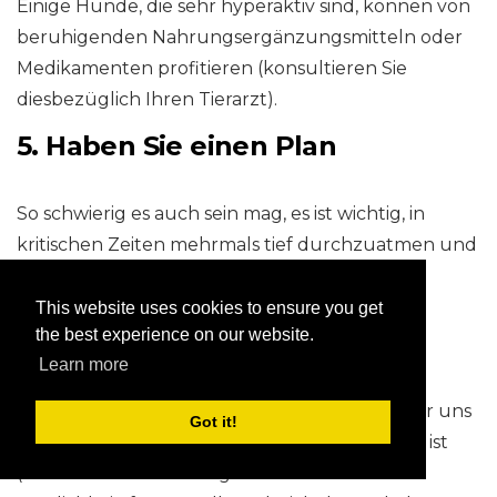
Einige Hunde, die sehr hyperaktiv sind, können von
beruhigenden Nahrungsergänzungsmitteln oder
Medikamenten profitieren (konsultieren Sie
diesbezüglich Ihren Tierarzt).
5. Haben Sie einen Plan
So schwierig es auch sein mag, es ist wichtig, in
kritischen Zeiten mehrmals tief durchzuatmen und
eher proaktiv als reaktiv zu werden.
This website uses cookies to ensure you get
Es ist hilfreich, sich Ziele zu setzen, um zu
the best experience on our website.
verhindern, dass problematische Situationen
Learn more
überhaupt auftreten, und dann einen
Interventionsplan umzusetzen, der sowohl für uns
Got it!
als auch für unsere Hunde leicht einzuhalten ist
(kleine Schritte mit möglicherweise einer