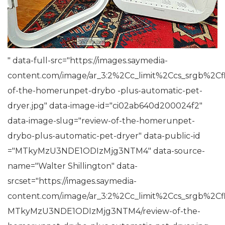
" data-full-src="https://images.saymedia-
content.com/.image/ar_3:2%2Cc_limit%2Ccs_srgb%
of-the-homerunpet-drybo -plus-automatic-pet-
dryer.jpg" data-image-id="ci02ab640d200024f2"
data-image-slug="review-of-the-homerunpet-
drybo-plus-automatic-pet-dryer" data-public-id
="MTkyMzU3NDE1ODIzMjg3NTM4" data-source-
name="Walter Shillington" data-
srcset="https://images.saymedia-
content.com/.image/ar_3:2%2Cc_limit%2Ccs_srgb%2C
MTkyMzU3NDE1ODIzMjg3NTM4/review-of-the-