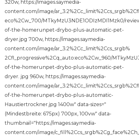
320w, https://images.saymedia-
content.com/.image/ar_3:2%2Cc_limit%2Ccs_srgb%2Cf
eco%2Cw_700/MTkyMzU3NDE1ODIzMDI1Mzk0/revie
of-the-homerunpet-drybo-plus-automatic-pet-
dryer.jpg 700w, https://images.saymedia-
content.com/.image/ar_3:2%2Cc_limit%2Ccs_srgb%
2Cfl_progressive%2Cq_auto:eco%2Cw_960/MTkyMzU
of-the-homerunpet-drybo-plus-automatic-pet-
dryer. jpg 960w, https://images.saymedia-
content.com/.image/ar_3:2%2Cc_limit%2Ccs_srgb%
of-the-homerunpet-drybo-plus-automatic-
Haustiertrockner.jpg 1400w" data-sizes="
(Mindestbreite: 675px) 700px, 100vw" data-
thumbnail="https://images.saymedia-
content.com/.image/c_fill%2Ccs_srgb%2Cg_face%2Ch