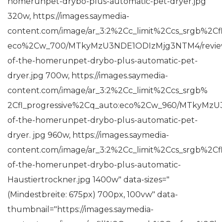
homerunpet-drybo-plus-automatic-pet-dryer.jpg
320w, https://images.saymedia-
content.com/.image/ar_3:2%2Cc_limit%2Ccs_srgb%2Cf
eco%2Cw_700/MTkyMzU3NDE1ODIzMjg3NTM4/revie
of-the-homerunpet-drybo-plus-automatic-pet-
dryer.jpg 700w, https://images.saymedia-
content.com/.image/ar_3:2%2Cc_limit%2Ccs_srgb%
2Cfl_progressive%2Cq_auto:eco%2Cw_960/MTkyMz
of-the-homerunpet-drybo-plus-automatic-pet-
dryer. jpg 960w, https://images.saymedia-
content.com/.image/ar_3:2%2Cc_limit%2Ccs_srgb%
of-the-homerunpet-drybo-plus-automatic-
Haustiertrockner.jpg 1400w" data-sizes="
(Mindestbreite: 675px) 700px, 100vw" data-
thumbnail="https://images.saymedia-