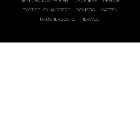
REPTILIEN & AMPHIBIEN
NAGETIERE
PFERDE
EXOTISCHE HAUSTIERE
SONSTIG
KATZEN
HAUSTIERBESITZ
TIERWELT