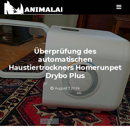
Men
Überprüfung des
automatischen
Haustiertrockners Homerunpet
Drybo Plus
August 7,2026