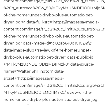
content.com/.image/c_fill%2Ccs_srgb%2Cg_face%2Ch
%2Cq_auto:eco%2Cw_80/MTkyMzU3NDE1ODIzMjg3N
of-the-homerunpet-drybo-plus-automatic-pet-
dryer.jpg">
" data-full-src="https://images.saymedia-
content.com/.image/ar_3:2%2Cc_limit%2Ccs_srgb%
of-the-homerunpet-drybo -plus-automatic-pet-
dryer.jpg" data-image-id="ci02ab640d101024f2"
data-image-slug="review-of-the-homerunpet-
drybo-plus-automatic-pet-dryer" data-public-id
="MTkyMzU3NDE1ODIzMDI1Mzk0" data-source-
name="Walter Shillington" data-
srcset="https://images.saymedia-
content.com/.image/ar_3:2%2Cc_limit%2Ccs_srgb%2C
MTkyMzU3NDE1ODIzMDI1Mzk0/review-of-the-
homerunpet-drybo-plus-automatic-pet-dryer.jpg