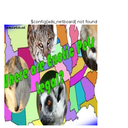
$config[ads_netboard] not found
EXOTISCHE HAUSTIERE
Welche exotischen Haustiere
sind in den USA legal?
7,2026