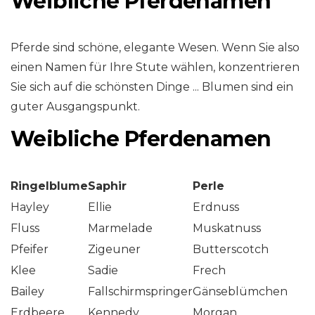
Weibliche Pferdenamen
Pferde sind schöne, elegante Wesen. Wenn Sie also
einen Namen für Ihre Stute wählen, konzentrieren
Sie sich auf die schönsten Dinge ... Blumen sind ein
guter Ausgangspunkt.
Weibliche Pferdenamen
Ringelblume
Saphir
Perle
Hayley
Ellie
Erdnuss
Fluss
Marmelade
Muskatnuss
Pfeifer
Zigeuner
Butterscotch
Klee
Sadie
Frech
Bailey
Fallschirmspringer
Gänseblümchen
Erdbeere
Kennedy
Morgan