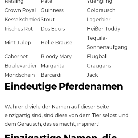
Riesling
Pate
Yuengling
Crown Royal
Guinness
Goldrausch
Kesselschmied
Stout
Lagerbier
Irisches Rot
Dos Equis
Heißer Toddy
Tequila-
Mint Julep
Helle Brause
Sonnenaufgang
Cabernet
Bloody Mary
Flugball
Boulevardier
Margarita
Graugans
Mondschein
Barcardi
Jack
Eindeutige Pferdenamen
Während viele der Namen auf dieser Seite
einzigartig sind, sind diese von dem Tier selbst und
dem Geräusch, das es macht, inspiriert!