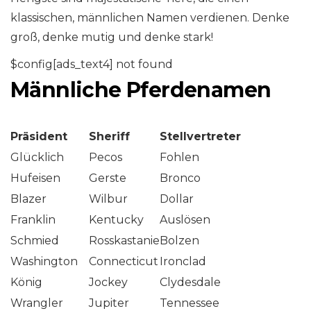
klassischen, männlichen Namen verdienen. Denke
groß, denke mutig und denke stark!
$config[ads_text4] not found
Männliche Pferdenamen
Präsident
Sheriff
Stellvertreter
Glücklich
Pecos
Fohlen
Hufeisen
Gerste
Bronco
Blazer
Wilbur
Dollar
Franklin
Kentucky
Auslösen
Schmied
Rosskastanie
Bolzen
Washington
Connecticut
Ironclad
König
Jockey
Clydesdale
Wrangler
Jupiter
Tennessee