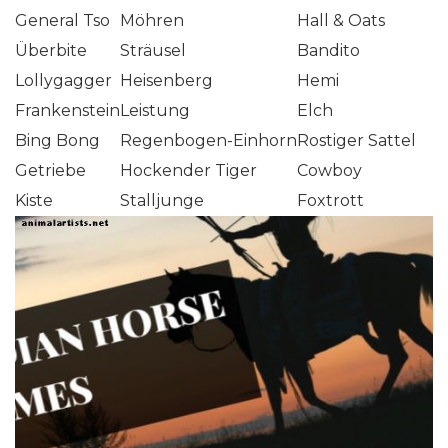
General Tso
Möhren
Hall & Oats
Überbite
Sträusel
Bandito
Lollygagger
Heisenberg
Hemi
Frankenstein
Leistung
Elch
Bing Bong
Regenbogen-Einhorn
Rostiger Sattel
Getriebe
Hockender Tiger
Cowboy
Kiste
Stalljunge
Foxtrott