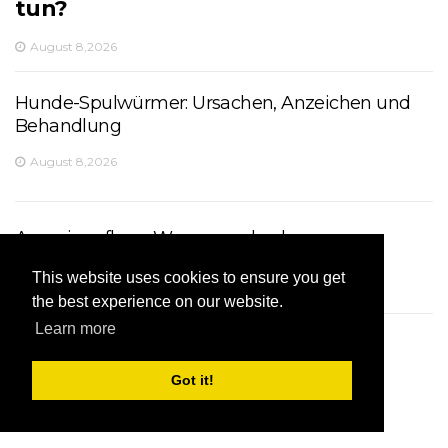
tun?
August 8,2026
Hunde-Spulwürmer: Ursachen, Anzeichen und
Behandlung
August 8,2026
Aquarienpflege: Wasserwechsel
August 8,2026
This website uses cookies to ensure you get
the best experience on our website.
Learn more
Können Katzen und Vögel im selben Haus
zusammenleben?
Got it!
August 8,2026