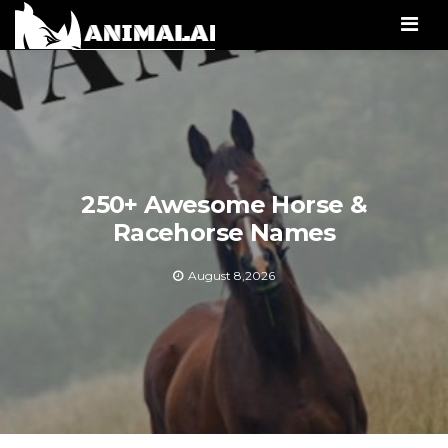
Men
250+ Awesome Horse &
Racehorse Names
August 8,2026