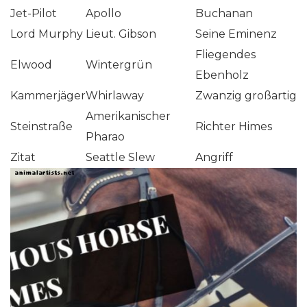
Jet-Pilot
Apollo
Buchanan
Lord Murphy
Lieut. Gibson
Seine Eminenz
Fliegendes
Elwood
Wintergrün
Ebenholz
Kammerjäger
Whirlaway
Zwanzig großartig
Amerikanischer
Steinstraße
Richter Himes
Pharao
Zitat
Seattle Slew
Angriff