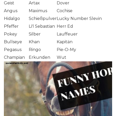
Geist
Artax
Dover
Angus
Maximus
Cochise
Hidalgo
Schießpulver
Lucky Number Slevin
Pfeffer
Li'l Sebastian
Herr Ed
Pokey
Silber
Lauffeuer
Bullseye
Khan
Kapitän
Pegasus
Ringo
Pie-O-My
Champian
Erkunden
Wut