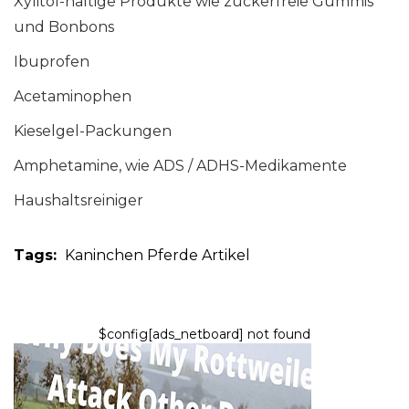
Xylitol-haltige Produkte wie zuckerfreie Gummis
und Bonbons
Ibuprofen
Acetaminophen
Kieselgel-Packungen
Amphetamine, wie ADS / ADHS-Medikamente
Haushaltsreiniger
Tags:
Kaninchen
Pferde
Artikel
$config[ads_netboard] not found