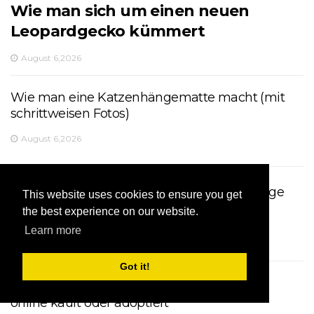
Wie man sich um einen neuen
Leopardgecko kümmert
August 6,2026
Wie man eine Katzenhängematte macht (mit
schrittweisen Fotos)
August 6,2026
Warum hat meine Katze Durchfall? (5 häufige
This website uses cookies to ensure you get
Ursachen)
the best experience on our website.
Learn more
August 6,2026
Got it!
Wie man Tiere mit Höflichkeit und Finesse
online kauft oder adoptiert