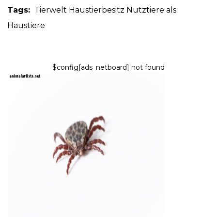
Tags:
Tierwelt
Haustierbesitz
Nutztiere als
Haustiere
$config[ads_netboard] not found
HUNDE
Deutsche Schäferhunde und
Zecken
9,2026