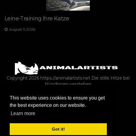
Leine-Training Ihre Katze
August 9,2026
Copyright 2026 https://animalartists.net
Die stille Hitze bei
Hündinnen verstehen
This website uses cookies to ensure you get
TIERWELT
VÖGEL
SONSTIG
HUNDE
the best experience on our website.
EXOTISCHE HAUSTIERE
ASK-A-VET
PFERDE
Learn more
FISCHE & AQUARIEN
Got it!