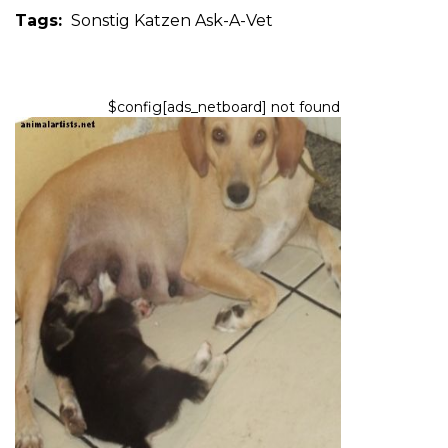
Tags:
Sonstig
Katzen
Ask-A-Vet
$config[ads_netboard] not found
HUNDE
Was passiert, wenn Ihr Hund
kastriert?
6,2026