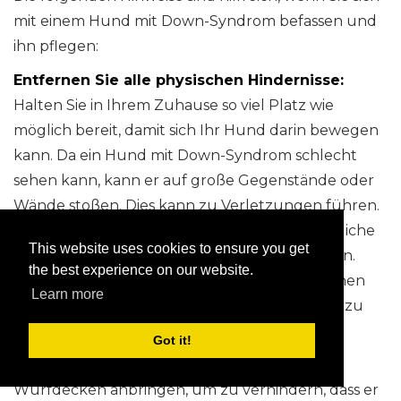
mit einem Hund mit Down-Syndrom befassen und
ihn pflegen:
Entfernen Sie alle physischen Hindernisse:
Halten Sie in Ihrem Zuhause so viel Platz wie
möglich bereit, damit sich Ihr Hund darin bewegen
kann. Da ein Hund mit Down-Syndrom schlecht
sehen kann, kann er auf große Gegenstände oder
Wände stoßen. Dies kann zu Verletzungen führen.
Dies ist der Hauptgrund, warum Sie jede mögliche
This website uses cookies to ensure you get
Gefahr in seiner Umgebung beseitigen müssen.
the best experience on our website.
Wenn Sie Treppen in Ihrem Haus haben, können
Learn more
Sie Hundetore oder Babytore installieren, um zu
verhindern, dass er herunterfällt.
Got it!
Sie müssen auch überall in Ihrem Haus
Wurfdecken anbringen, um zu verhindern, dass er