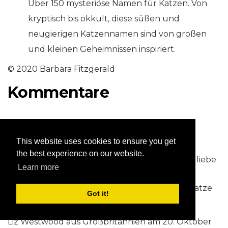
Über 150 mysteriöse Namen für Katzen. Von
kryptisch bis okkult, diese süßen und
neugierigen Katzennamen sind von großen
und kleinen Geheimnissen inspiriert.
© 2020 Barbara Fitzgerald
Kommentare
Barbara Fitzgerald (Autorin) aus Georgia am
21.10.2020:
This website uses cookies to ensure you get
the best experience on our website.
Hallo Liz: Vielen Dank für Ihren Besuch! Ja, ich liebe
Learn more
die Künstlernamen für Kätzchen sowie Blues-
Künstlernamen wie Leadbelly für eine fette Katze
Got it!
und Nappy Brown für ein kleines Nickerchen.
Liz Westwood aus Großbritannien am 20. Oktober