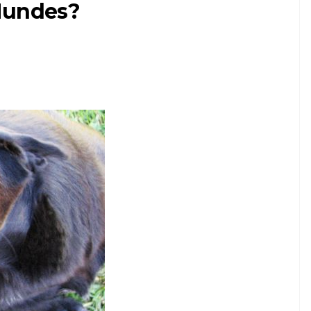
Hundes?
ARTIKEL
Die Reaktionen der
Huskys auf Papa, der
das „DuckTales“-
Thema singt,
ach
könnten nicht besser
sein
6,2026