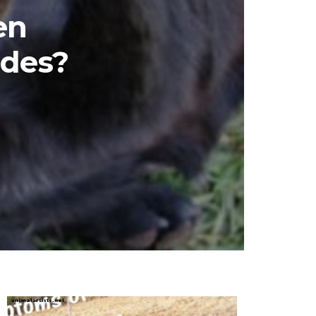
en
ndes?