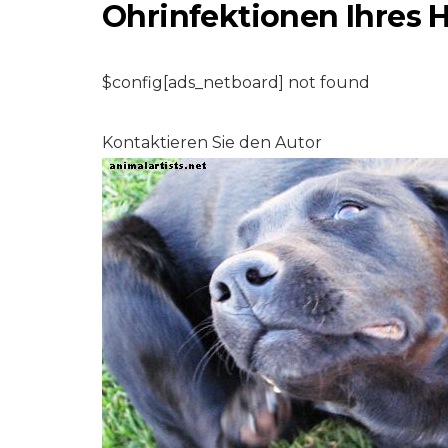
Ohrinfektionen Ihres 
$config[ads_netboard] not found
FISCHE & AQUARIEN
Kontaktieren Sie den Autor
Betta Fisch in
Schalen: Sag einf
nein!
6,2026